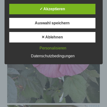
Begriffsbestimmungen
✓ Akzeptieren
Die Datenschutzerklärung beruht auf den
Auswahl speichern
Begrifflichkeiten, die durch den Europäischen
Richtlinien- und Verordnungsgeber beim Erlass der
Datenschutz-Grundverordnung (DS-GVO) verwendet
wurden. Unsere Datenschutzerklärung soll sowohl für
✕ Ablehnen
die Öffentlichkeit als auch für unsere Kunden und
Geschäftspartner einfach lesbar und verständlich sein.
Um dies zu gewährleisten, möchten wir vorab die
Personalisieren
verwendeten Begrifflichkeiten erläutern.
Datenschutzbedingungen
Wir verwenden in dieser Datenschutzerklärung
unter anderem die folgenden Begriffe:
a) personenbezogene Daten
Personenbezogene Daten sind alle Informationen, die
sich auf eine identifizierte oder identifizierbare