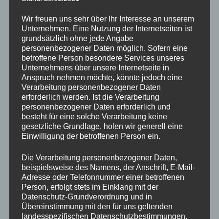
Wir freuen uns sehr über Ihr Interesse an unserem
Unternehmen. Eine Nutzung der Internetseiten ist
grundsätzlich ohne jede Angabe
Im August aktuell bei uns:
personenbezogener Daten möglich. Sofern eine
betroffene Person besondere Services unseres
riesenblütige Gartenhibiscus mit bis zu 20cm
Unternehmens über unsere Internetseite in
Anspruch nehmen möchte, könnte jedoch eine
Blütendurchmesser
Verarbeitung personenbezogener Daten
erforderlich werden. Ist die Verarbeitung
winterhart + mehrjährig
personenbezogener Daten erforderlich und
besteht für eine solche Verarbeitung keine
solange Vorrat reicht
gesetzliche Grundlage, holen wir generell eine
Einwilligung der betroffenen Person ein.
Die Verarbeitung personenbezogener Daten,
beispielsweise des Namens, der Anschrift, E-Mail-
Adresse oder Telefonnummer einer betroffenen
Person, erfolgt stets im Einklang mit der
Datenschutz-Grundverordnung und in
Übereinstimmung mit den für uns geltenden
landesspezifischen Datenschutzbestimmungen.