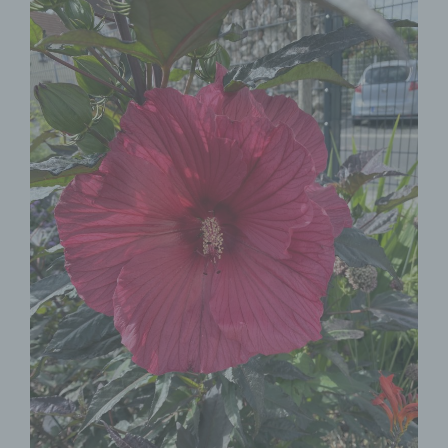
natürliche Person (im Folgenden „betroffene Person")
beziehen. Als identifizierbar wird eine natürliche Person
angesehen, die direkt oder indirekt, insbesondere
mittels Zuordnung zu einer Kennung wie einem
Namen, zu einer Kennnummer, zu Standortdaten, zu
einer Online-Kennung oder zu einem oder mehreren
besonderen Merkmalen, die Ausdruck der physischen,
physiologischen, genetischen, psychischen,
wirtschaftlichen, kulturellen oder sozialen Identität
dieser natürlichen Person sind, identifiziert werden
kann.
b) betroffene Person
Betroffene Person ist jede identifizierte oder
identifizierbare natürliche Person, deren
personenbezogene Daten von dem für die Verarbeitung
Verantwortlichen verarbeitet werden.