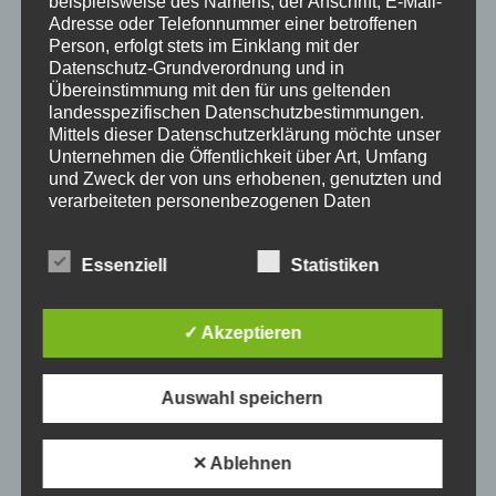
beispielsweise des Namens, der Anschrift, E-Mail-
Adresse oder Telefonnummer einer betroffenen
Person, erfolgt stets im Einklang mit der
Datenschutz-Grundverordnung und in
Mit sonnigen Grüßen
Übereinstimmung mit den für uns geltenden
landesspezifischen Datenschutzbestimmungen.
Mittels dieser Datenschutzerklärung möchte unser
Unternehmen die Öffentlichkeit über Art, Umfang
und Zweck der von uns erhobenen, genutzten und
verarbeiteten personenbezogenen Daten
informieren. Ferner werden betroffene Personen
mittels dieser Datenschutzerklärung über die ihnen
Essenziell
Statistiken
zustehenden Rechte aufgeklärt.
Wir haben als für die Verarbeitung Verantwortlicher
✓ Akzeptieren
zahlreiche technische und organisatorische
Maßnahmen umgesetzt, um einen möglichst
lückenlosen Schutz der über diese Internetseite
Auswahl speichern
verarbeiteten personenbezogenen Daten
sicherzustellen. Dennoch können Internetbasierte
Datenübertragungen grundsätzlich
✕ Ablehnen
Sicherheitslücken aufweisen, sodass ein absoluter
Schutz nicht gewährleistet werden kann. Aus