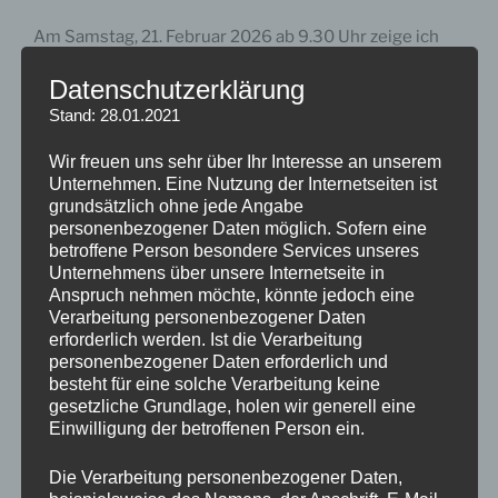
Am Samstag, 21. Februar 2026 ab 9.30 Uhr zeige ich
euch bei uns im Geschäft, wie einfach ein
Datenschutzerklärung
Batteriespeicher für Balkonkraftwerke funktionieren
Stand: 28.01.2021
kann.
Wir freuen uns sehr über Ihr Interesse an unserem
Dabei werden die Themen Planung, Einbau, Betrieb,
Unternehmen. Eine Nutzung der Internetseiten ist
Nachrüstung, Neuanlage,… verständlich behandelt und
grundsätzlich ohne jede Angabe
anhand einer Musteranlage bei uns im Geschäft
personenbezogener Daten möglich. Sofern eine
gezeigt.
betroffene Person besondere Services unseres
Unternehmens über unsere Internetseite in
Anspruch nehmen möchte, könnte jedoch eine
Verarbeitung personenbezogener Daten
erforderlich werden. Ist die Verarbeitung
Dauer der Veranstaltung: ca. 1,5 Stunden
personenbezogener Daten erforderlich und
besteht für eine solche Verarbeitung keine
Ich bitte um eine kurze -unverbindliche- Anmeldung
gesetzliche Grundlage, holen wir generell eine
Einwilligung der betroffenen Person ein.
unter pv@berchtenbreiter.info
Die Verarbeitung personenbezogener Daten,
Dies erleichtert mir die Planung der Veranstaltung.