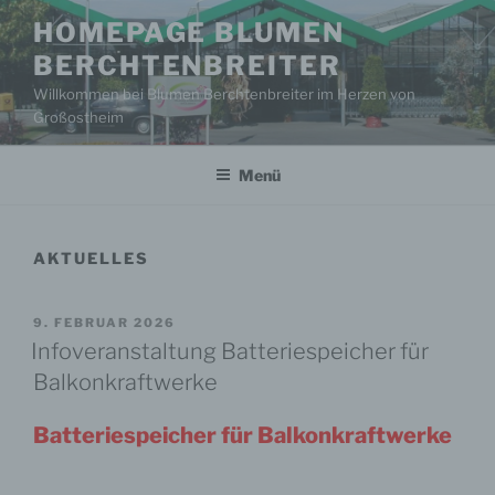
Zum
HOMEPAGE BLUMEN
Inhalt
BERCHTENBREITER
springen
Willkommen bei Blumen Berchtenbreiter im Herzen von
Großostheim
Menü
AKTUELLES
VERÖFFENTLICHT
9. FEBRUAR 2026
AM
Infoveranstaltung Batteriespeicher für
Balkonkraftwerke
Batteriespeicher für Balkonkraftwerke